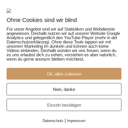
Ohne Cookies sind wir blind
Für unser Angebot sind wir auf Statistiken und Webdienste
angewiesen. Deshalb nutzen wir auf unserer Website Google
Analytics und gelegentlich den YouTube-Player (mehr in der
Datenschutzerklärung). Ohne diese Tools tappen wir mit
unserem Marketing im dunkeln und können auch keine
Videos einbinden. Deshalb würden wir uns freuen, wenn du
es uns erlaubst dich zu sehen, verstehen es aber natürlich,
wenn du gerne anonym bleiben möchtest.
Ok, alles zulassen
Nein, danke
800 Naturschutzgebiete. Sie gelten als Inseln der Artenviel
Einzeln bestätigen
sekten mit rund 16 Pestiziden belastet. Wie kann das sein?
|
Datenschutz
Impressum