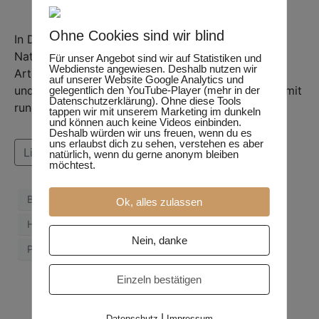
Ohne Cookies sind wir blind
In Deutschland gibt es derzeit mehr als 8.800
Naturschutzgebiete. Sie gelten als Inseln der
Für unser Angebot sind wir auf Statistiken und
Webdienste angewiesen. Deshalb nutzen wir
Artenvielfalt, die besondere Lebensräume erhalten
auf unserer Website Google Analytics und
und wiederherstellen. Dennoch sind dort Insekten mit
gelegentlich den YouTube-Player (mehr in der
Datenschutzerklärung). Ohne diese Tools
rund 16 Pestiziden belastet. Wie kann das sein?
tappen wir mit unserem Marketing im dunkeln
und können auch keine Videos einbinden.
Deshalb würden wir uns freuen, wenn du es
uns erlaubst dich zu sehen, verstehen es aber
Lies weiter
natürlich, wenn du gerne anonym bleiben
möchtest.
Brühl
Entomologe
Gifte
Giftstoffe
Ok, alles zulassen
Hörren
Insekten
Naturschutzgebiete
Nein, danke
Pestizide
Studie
Wissenschaft
Einzeln bestätigen
|
Datenschutz
Impressum