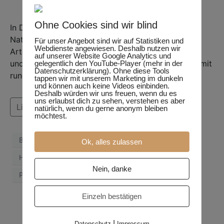
Ohne Cookies sind wir blind
In Deutschland gibt es derzeit mehr als 8.800
Naturschutzgebiete. Sie gelten als Inseln der
Für unser Angebot sind wir auf Statistiken und
Webdienste angewiesen. Deshalb nutzen wir
Artenvielfalt, die besondere Lebensräume erhalten
auf unserer Website Google Analytics und
und wiederherstellen. Dennoch sind dort Insekten mit
gelegentlich den YouTube-Player (mehr in der
Datenschutzerklärung). Ohne diese Tools
rund 16 Pestiziden belastet. Wie kann das sein?
tappen wir mit unserem Marketing im dunkeln
und können auch keine Videos einbinden.
Deshalb würden wir uns freuen, wenn du es
uns erlaubst dich zu sehen, verstehen es aber
Lies weiter
natürlich, wenn du gerne anonym bleiben
möchtest.
Brühl
Entomologe
Gifte
Giftstoffe
Ok, alles zulassen
Hörren
Insekten
Naturschutzgebiete
Nein, danke
Pestizide
Studie
Wissenschaft
Einzeln bestätigen
|
Datenschutz
Impressum