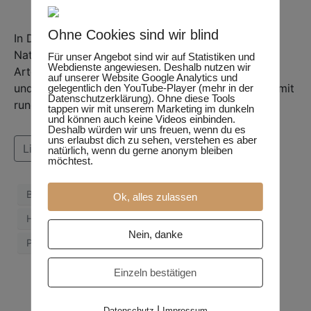
Ohne Cookies sind wir blind
In Deutschland gibt es derzeit mehr als 8.800
Naturschutzgebiete. Sie gelten als Inseln der
Für unser Angebot sind wir auf Statistiken und
Webdienste angewiesen. Deshalb nutzen wir
Artenvielfalt, die besondere Lebensräume erhalten
auf unserer Website Google Analytics und
und wiederherstellen. Dennoch sind dort Insekten mit
gelegentlich den YouTube-Player (mehr in der
Datenschutzerklärung). Ohne diese Tools
rund 16 Pestiziden belastet. Wie kann das sein?
tappen wir mit unserem Marketing im dunkeln
und können auch keine Videos einbinden.
Deshalb würden wir uns freuen, wenn du es
uns erlaubst dich zu sehen, verstehen es aber
Lies weiter
natürlich, wenn du gerne anonym bleiben
möchtest.
Brühl
Entomologe
Gifte
Giftstoffe
Ok, alles zulassen
Hörren
Insekten
Naturschutzgebiete
Nein, danke
Pestizide
Studie
Wissenschaft
Einzeln bestätigen
|
Datenschutz
Impressum