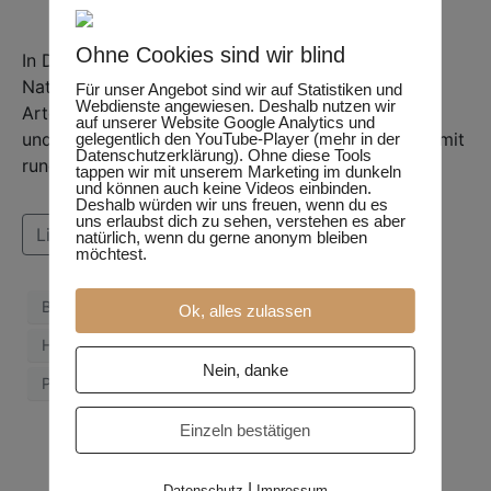
Ohne Cookies sind wir blind
In Deutschland gibt es derzeit mehr als 8.800
Naturschutzgebiete. Sie gelten als Inseln der
Für unser Angebot sind wir auf Statistiken und
Webdienste angewiesen. Deshalb nutzen wir
Artenvielfalt, die besondere Lebensräume erhalten
auf unserer Website Google Analytics und
und wiederherstellen. Dennoch sind dort Insekten mit
gelegentlich den YouTube-Player (mehr in der
Datenschutzerklärung). Ohne diese Tools
rund 16 Pestiziden belastet. Wie kann das sein?
tappen wir mit unserem Marketing im dunkeln
und können auch keine Videos einbinden.
Deshalb würden wir uns freuen, wenn du es
uns erlaubst dich zu sehen, verstehen es aber
Lies weiter
natürlich, wenn du gerne anonym bleiben
möchtest.
Brühl
Entomologe
Gifte
Giftstoffe
Ok, alles zulassen
Hörren
Insekten
Naturschutzgebiete
Nein, danke
Pestizide
Studie
Wissenschaft
Einzeln bestätigen
|
Datenschutz
Impressum