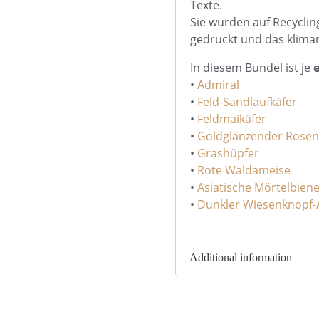
Texte.
Sie wurden auf Recyclin
gedruckt und das kliman
In diesem Bundel ist je
•
Admiral
•
Feld-Sandlaufkäfer
•
Feldmaikäfer
•
Goldglänzender Rosen
•
Grashüpfer
•
Rote Waldameise
•
Asiatische Mörtelbien
•
Dunkler Wiesenknopf-
Additional information