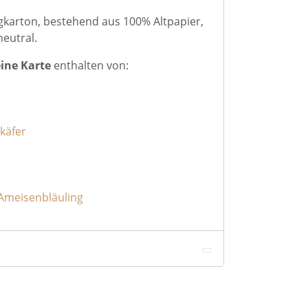
gkarton, bestehend aus 100% Altpapier,
eutral.
eine Karte
enthalten von:
käfer
e
Ameisenbläuling