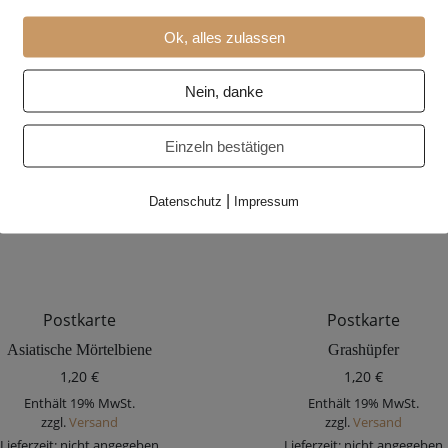
Ok, alles zulassen
Additional information
Nein, danke
Einzeln bestätigen
|
Datenschutz
Impressum
Postkarte
Postkarte
Asiatische Mörtelbiene
Grashüpfer
1,20
€
1,20
€
Enthält 19% MwSt.
Enthält 19% MwSt.
zzgl.
Versand
zzgl.
Versand
Lieferzeit: nicht angegeben
Lieferzeit: nicht angegeben