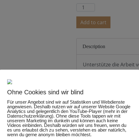
Add to cart
Description
Unterstütze die Arbeit 
Postkarte.
Das handgezeichnete Mo
wurde präzise von Heike
Ohne Cookies sind wir blind
einzigartigen Farben di
Für unser Angebot sind wir auf Statistiken und Webdienste
Die Postkarte hat das S
angewiesen. Deshalb nutzen wir auf unserer Website Google
Analytics und gelegentlich den YouTube-Player (mehr in der
14,8cm und die Rückseit
Datenschutzerklärung). Ohne diese Tools tappen wir mit
unserem Marketing im dunkeln und können auch keine
Diese Postkarte wurde 
Videos einbinden. Deshalb würden wir uns freuen, wenn du
100% Altpapier, gedruck
es uns erlaubst dich zu sehen, verstehen es aber natürlich,
wenn du gerne anonym bleiben möchtest.