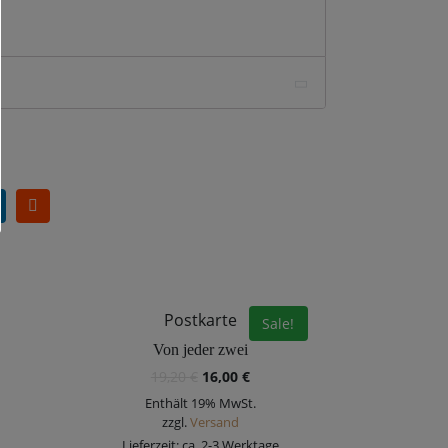
Postkarte
Sale!
Von jeder zwei
19,20
€
16,00
€
Enthält 19% MwSt.
zzgl.
Versand
Lieferzeit: ca. 2-3 Werktage