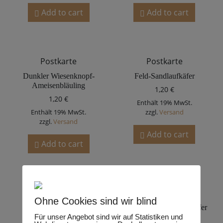
Add to cart
Add to cart
Postkarte
Postkarte
Dunkler Wiesenknopf-
Feld-Sandlaufkäfer
Ameisenbläuling
1,20
€
1,20
€
Enthält 19% MwSt.
Enthält 19% MwSt.
zzgl.
Versand
zzgl.
Versand
Add to cart
Add to cart
Postkarte
Postkarte
Ohne Cookies sind wir blind
Feldmaikäfer
Goldglänzende Rosenkäfer
Für unser Angebot sind wir auf Statistiken und
1,20
€
1,20
€