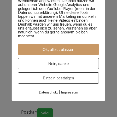
Webdienste angewiesen. Deshalb nutzen wir
auf unserer Website Google Analytics und
Enthält 19% MwSt.
Enthält 19% MwSt.
gelegentlich den YouTube-Player (mehr in der
zzgl.
Versand
zzgl.
Versand
Datenschutzerklärung). Ohne diese Tools
tappen wir mit unserem Marketing im dunkeln
und können auch keine Videos einbinden.
Add to cart
Add to cart
Deshalb würden wir uns freuen, wenn du es
uns erlaubst dich zu sehen, verstehen es aber
natürlich, wenn du gerne anonym bleiben
möchtest.
Postkarte
Postkarte
Ok, alles zulassen
Grashüpfer
Rote Waldameise
1,20
€
1,20
€
Nein, danke
Enthält 19% MwSt.
Enthält 19% MwSt.
zzgl.
Versand
zzgl.
Versand
Einzeln bestätigen
Add to cart
Add to cart
|
Datenschutz
Impressum
Postkarte
Sale!