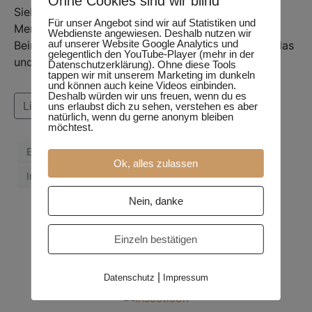
Ohne Cookies sind wir blind
Sieben Stiche töten ein Pferd, drei Stiche einen
Für unser Angebot sind wir auf Statistiken und
Menschen.
Webdienste angewiesen. Deshalb nutzen wir
auf unserer Website Google Analytics und
Beinahe jeder kennt diesen Mythos. Doch stimmt das
gelegentlich den YouTube-Player (mehr in der
und wie leben sie?
Datenschutzerklärung). Ohne diese Tools
tappen wir mit unserem Marketing im dunkeln
und können auch keine Videos einbinden.
Deshalb würden wir uns freuen, wenn du es
Lies weiter
uns erlaubst dich zu sehen, verstehen es aber
natürlich, wenn du gerne anonym bleiben
möchtest.
Echte Wespen
Faltenwespen
Hornissen
Ok, alles zulassen
Insekt
Natur
Video
Nein, danke
Einzeln bestätigen
|
Datenschutz
Impressum