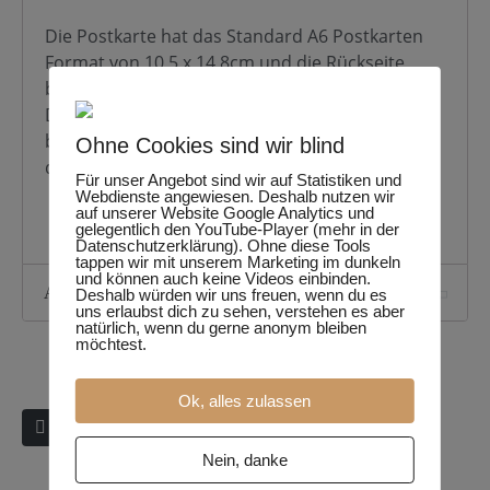
Die Postkarte hat das Standard A6 Postkarten
Format von 10,5 x 14,8cm und die Rückseite
bietet genug Platz für Deine Texte.
Diese Postkarte wurde auf Recyclingkarton,
bestehend aus 100% Altpapier, gedruckt und
Ohne Cookies sind wir blind
das klimaneutral.
Für unser Angebot sind wir auf Statistiken und
Webdienste angewiesen. Deshalb nutzen wir
auf unserer Website Google Analytics und
gelegentlich den YouTube-Player (mehr in der
Datenschutzerklärung). Ohne diese Tools
tappen wir mit unserem Marketing im dunkeln
und können auch keine Videos einbinden.
Additional information
Deshalb würden wir uns freuen, wenn du es
uns erlaubst dich zu sehen, verstehen es aber
natürlich, wenn du gerne anonym bleiben
möchtest.
Ok, alles zulassen
Nein, danke