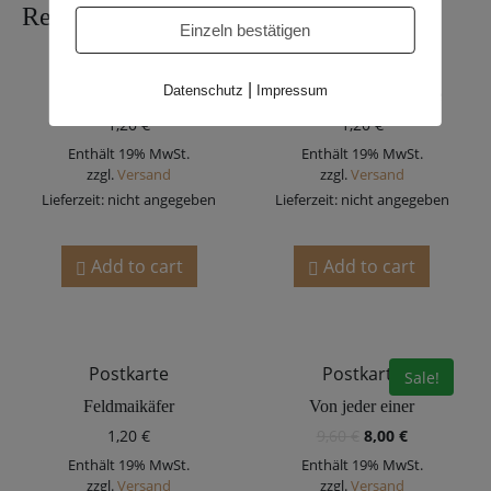
Related products
Einzeln bestätigen
Postkarte
Postkarte
|
Datenschutz
Impressum
Rote Waldameise
Asiatische Mörtelbiene
1,20
€
1,20
€
Enthält 19% MwSt.
Enthält 19% MwSt.
zzgl.
Versand
zzgl.
Versand
Lieferzeit: nicht angegeben
Lieferzeit: nicht angegeben
Add to cart
Add to cart
Postkarte
Postkarte
Sale!
Feldmaikäfer
Von jeder einer
1,20
€
9,60
€
8,00
€
Enthält 19% MwSt.
Enthält 19% MwSt.
zzgl.
Versand
zzgl.
Versand