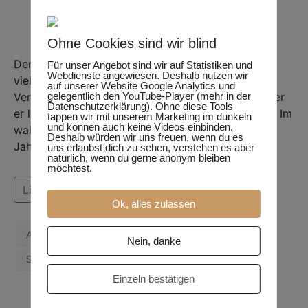
Ohne Cookies sind wir blind
Der Dunkle Wiesenknopf-Ameisenbläuling sieht
Für unser Angebot sind wir auf Statistiken und
Webdienste angewiesen. Deshalb nutzen wir
vielleicht nicht so spektakulär aus, wie seine
auf unserer Website Google Analytics und
Verwandten, einzigartig gefärbte Artgenossen, aber
gelegentlich den YouTube-Player (mehr in der
Datenschutzerklärung). Ohne diese Tools
er lebt ein Leben, das aufregender nicht sein kann. Im
tappen wir mit unserem Marketing im dunkeln
und können auch keine Videos einbinden.
wahrsten Sinne des Wortes. Wir haben ihn für ein
Deshalb würden wir uns freuen, wenn du es
Jahr begleitet.
uns erlaubst dich zu sehen, verstehen es aber
natürlich, wenn du gerne anonym bleiben
möchtest.
Lies weiter
Ok, alles zulassen
Artenschutz
Naturschutz Ameise
Nein, danke
Schmetterling
Einzeln bestätigen