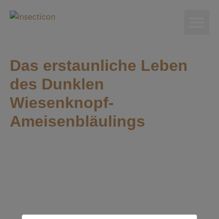
Das erstaunliche Leben
des Dunklen
Wiesenknopf-
Ameisenbläulings