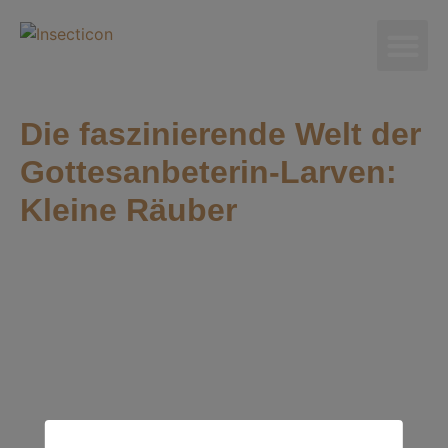
Die faszinierende Welt der
Gottesanbeterin-Larven:
Kleine Räuber