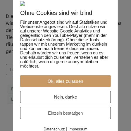
Ohne Cookies sind wir blind
Die Europäische Gottesanbeterin mit dem
Für unser Angebot sind wir auf Statistiken und
wissenschaftlichen Namen Mantis religiosa, ist eines
Webdienste angewiesen. Deshalb nutzen wir
der faszinierendsten Insekten in der heimischen
auf unserer Website Google Analytics und
gelegentlich den YouTube-Player (mehr in der
Tierwelt. Ihr elegantes Aussehen und ihre
Datenschutzerklärung). Ohne diese Tools
räuberischen Fähigkeiten sind legendär. Aber wie
tappen wir mit unserem Marketing im dunkeln
und können auch keine Videos einbinden.
genau beginnt das Leben einer Gottesanbeterin?
Deshalb würden wir uns freuen, wenn du es
uns erlaubst dich zu sehen, verstehen es aber
natürlich, wenn du gerne anonym bleiben
möchtest.
Lies weiter
Ok, alles zulassen
Baby
Entwicklung
Gottesanbeterin
Nein, danke
Larven
Tarnung
Einzeln bestätigen
|
Datenschutz
Impressum