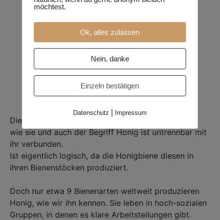
möchtest.
Ok, alles zulassen
Nein, danke
Einzeln bestätigen
|
Datenschutz
Impressum
Die Biene – kaum ein anderes Insekt ist so populär
wie sie und auch der Begriff Honig ist untrennbar mit
ihr verbunden. ⁣⁣
Ist eigentlich logisch, da die Honigbiene diesen in
ihren Bienenstöcken produziert. ⁣⁣
Doch nur etwa 9 Bienenarten weltweit produzieren
Honig, wie wir ihn kennen. Sie leben in hoch-sozialen
Gruppen, in denen es klare Arbeitsteilungen gibt.