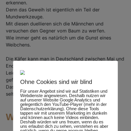
erkennen.⁣
Denn das Geweih ist eigentlich ein Teil der
Mundwerkzeuge.⁣
Mit diesen duellieren sich die Männchen und
versuchen den Gegner vom Baum zu werfen.⁣
Wie immer geht es natürlich um die Gunst eines
Weibchens. ⁣
Die Käfer kann man in Deutschland zwischen Mai und
Ende Juni in Eichenwäldern beobachten. ⁣
Leider wird er auf der Roten Liste als „stark
gefährdet“ geführt. ⁣
Ohne Cookies sind wir blind
Das liegt daran, dass geeignete Wälder immer
Für unser Angebot sind wir auf Statistiken und
seltener werden.⁣
Webdienste angewiesen. Deshalb nutzen wir
auf unserer Website Google Analytics und
gelegentlich den YouTube-Player (mehr in der
Datenschutzerklärung). Ohne diese Tools
tappen wir mit unserem Marketing im dunkeln
Wildbienen
und können auch keine Videos einbinden.
Deshalb würden wir uns freuen, wenn du es
uns erlaubst dich zu sehen, verstehen es aber
natürlich, wenn du gerne anonym bleiben