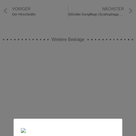
VORIGER
NÄCHSTER
Der Hirschkäfer
00Gelbe Dungfliege (Scathophaga stercoraria)
Weitere Beiträge