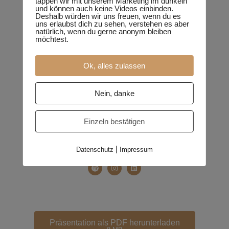
tappen wir mit unserem Marketing im dunkeln
und können auch keine Videos einbinden.
Deshalb würden wir uns freuen, wenn du es
uns erlaubst dich zu sehen, verstehen es aber
Ulf Püschel
natürlich, wenn du gerne anonym bleiben
möchtest.
Ok, alles zulassen
Nein, danke
Einzeln bestätigen
Cathrina Balthasar
|
Datenschutz
Impressum
Präsentation als PDF herunterladen