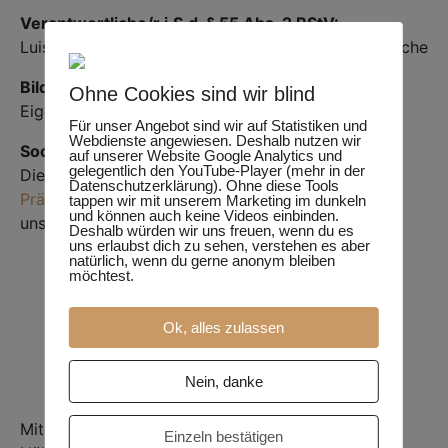
Verantwortliche/r i.S.d. § 55 Abs. 2 RStV:
Luis Burghardt, Stockholmer Str. 2, 15566 Schöneiche
Bildnachweise
Ohne Cookies sind wir blind
Eigene Grafiken und Bilder
Für unser Angebot sind wir auf Statistiken und
Webdienste angewiesen. Deshalb nutzen wir
Social Media
auf unserer Website Google Analytics und
gelegentlich den YouTube-Player (mehr in der
Dieses Impressum gilt auch für unsere
Facebook-
Datenschutzerklärung). Ohne diese Tools
Präsenzen
, unseren
YouTube-Kanal
und
tappen wir mit unserem Marketing im dunkeln
und können auch keine Videos einbinden.
unser
Instagram-Profil
.
Deshalb würden wir uns freuen, wenn du es
uns erlaubst dich zu sehen, verstehen es aber
natürlich, wenn du gerne anonym bleiben
möchtest.
Ok, alles zulassen
Nein, danke
Mitglied der Initiative “Fairness im Handel”.
Einzeln bestätigen