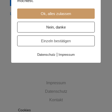
Remember me
möchtest.
Log in
Lost your password?
Ok, alles zulassen
Nein, danke
Einzeln bestätigen
|
Datenschutz
Impressum
MUST HAVES
Impressum
Datenschutz
Kontakt
Cookies