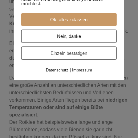
und Nektar. Die Arten, die eigene Nester anlegen,
möchtest.
sammeln Pollen und Nektar außerdem für die
Versorgung ihrer Larven.
Ok, alles zulassen
Kuckucksbienen-Larven
profitieren von der Arbeit
ihrer Wirtsbienen und greifen auf deren Vorräte zurück.
Nein, danke
Eine Untersuchung einer global angelegten Studie
ergab, dass Honigbienen lediglich die
Bestäubung
Einzeln bestätigen
durch wilder Blütenbesucher ergänzen
, aber nicht
ersetzen kann.
|
Datenschutz
Impressum
Das liegt zudem daran, dass innerhalb der Wildbienen
eine große Anzahl an unterschiedlichen Arten mit den
unterschiedlichsten Bedürfnissen und Vorlieben
vorkommen. Einige Arten fliegen bereits bei
niedrigen
Temperaturen oder sind auf einige Blüte
spezialisiert
.
Der Rotklee hat beispielsweise lange und enge
Blütenröhren, sodass viele Bienen sie gar nicht
bestäuben können, da ihre Rüssel zu kurz sind. Nur