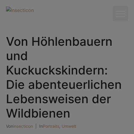
Von Höhlenbauern
und
Kuckuckskindern:
Die abenteuerlichen
Lebensweisen der
Wildbienen
Von
insecticon
In
Portraits
,
Umwelt