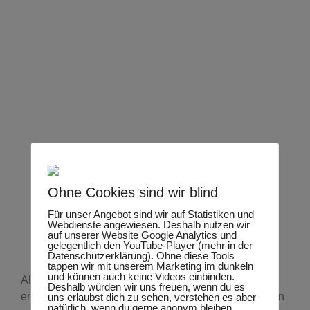
Ohne Cookies sind wir blind
Wildbienen sind
Für unser Angebot sind wir auf Statistiken und
unverzichtbare
Webdienste angewiesen. Deshalb nutzen wir
auf unserer Website Google Analytics und
Bestäuber
gelegentlich den YouTube-Player (mehr in der
Datenschutzerklärung). Ohne diese Tools
tappen wir mit unserem Marketing im dunkeln
und können auch keine Videos einbinden.
Alle
Wildbienen sind Blütenbesucher
, denn sie
Deshalb würden wir uns freuen, wenn du es
ernähren sich als ausgewachsenes Insekt vom Pollen
uns erlaubst dich zu sehen, verstehen es aber
natürlich, wenn du gerne anonym bleiben